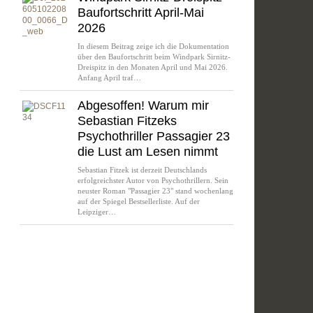
Baufortschritt April-Mai
2026
In diesem Beitrag zeige ich die Dokumentation
über den Baufortschritt beim Windpark Sirnitz-
Dreispitz in den Monaten April und Mai 2026.
Anfang April traf…
Abgesoffen! Warum mir
Sebastian Fitzeks
Psychothriller Passagier 23
die Lust am Lesen nimmt
Sebastian Fitzek ist derzeit Deutschlands
erfolgreichster Autor von Psychothrillern. Sein
neuster Roman "Passagier 23" stand wochenlang
auf der Spiegel Bestsellerliste. Auf der
Leipziger…