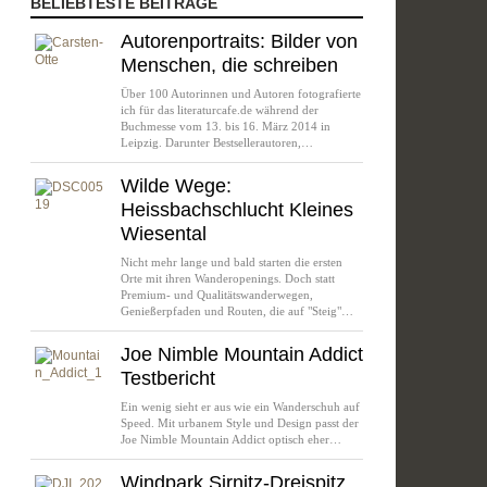
BELIEBTESTE BEITRÄGE
Autorenportraits: Bilder von
Menschen, die schreiben
Über 100 Autorinnen und Autoren fotografierte
ich für das literaturcafe.de während der
Buchmesse vom 13. bis 16. März 2014 in
Leipzig. Darunter Bestsellerautoren,…
Wilde Wege:
Heissbachschlucht Kleines
Wiesental
Nicht mehr lange und bald starten die ersten
Orte mit ihren Wanderopenings. Doch statt
Premium- und Qualitätswanderwegen,
Genießerpfaden und Routen, die auf "Steig"…
Joe Nimble Mountain Addict
Testbericht
Ein wenig sieht er aus wie ein Wanderschuh auf
Speed. Mit urbanem Style und Design passt der
Joe Nimble Mountain Addict optisch eher…
Windpark Sirnitz-Dreispitz