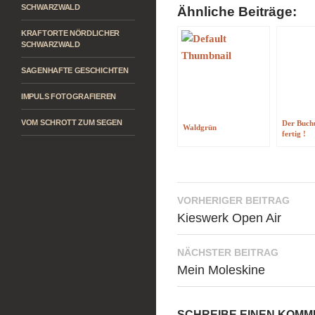
SCHWARZWALD
Ähnliche Beiträge:
KRAFTORTE NÖRDLICHER
SCHWARZWALD
SAGENHAFTE GESCHICHTEN
IMPULS FOTOGRAFIEREN
VOM SCHROTT ZUM SEGEN
Der Buchu
Waldgrün
fertig !
Beitragsnavigati
VORHERIGER BEITRAG
Kieswerk Open Air
NÄCHSTER BEITRAG
Mein Moleskine
SCHREIBE EINEN KOM