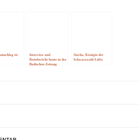
mschlag ist
Interview und
Aischa, Königin der
Reisebericht heute in der
Schwarzwald-Lüfte
Badischen Zeitung
on
MENTAR