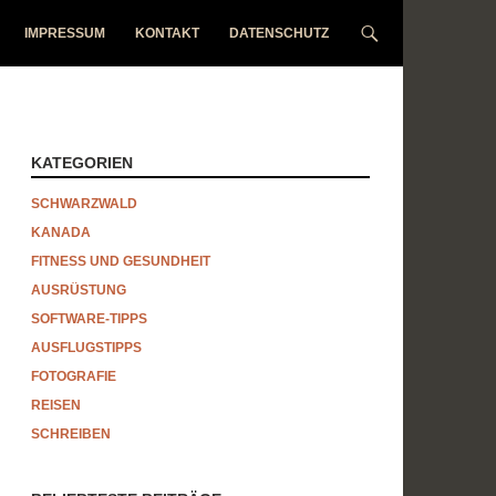
IMPRESSUM
KONTAKT
DATENSCHUTZ
KATEGORIEN
SCHWARZWALD
KANADA
FITNESS UND GESUNDHEIT
AUSRÜSTUNG
SOFTWARE-TIPPS
AUSFLUGSTIPPS
FOTOGRAFIE
REISEN
SCHREIBEN