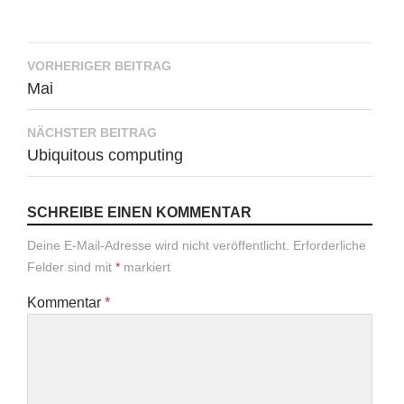
Beitragsnavigation
VORHERIGER BEITRAG
Mai
NÄCHSTER BEITRAG
Ubiquitous computing
SCHREIBE EINEN KOMMENTAR
Deine E-Mail-Adresse wird nicht veröffentlicht.
Erforderliche
Felder sind mit
*
markiert
Kommentar
*