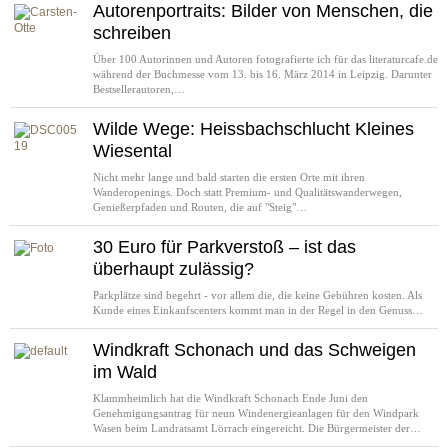
Autorenportraits: Bilder von Menschen, die
schreiben
Über 100 Autorinnen und Autoren fotografierte ich für das literaturcafe.de
während der Buchmesse vom 13. bis 16. März 2014 in Leipzig. Darunter
Bestsellerautoren,…
Wilde Wege: Heissbachschlucht Kleines
Wiesental
Nicht mehr lange und bald starten die ersten Orte mit ihren
Wanderopenings. Doch statt Premium- und Qualitätswanderwegen,
Genießerpfaden und Routen, die auf "Steig"…
30 Euro für Parkverstoß – ist das
überhaupt zulässig?
Parkplätze sind begehrt - vor allem die, die keine Gebühren kosten. Als
Kunde eines Einkaufscenters kommt man in der Regel in den Genuss…
Windkraft Schonach und das Schweigen
im Wald
Klammheimlich hat die Windkraft Schonach Ende Juni den
Genehmigungsantrag für neun Windenergieanlagen für den Windpark
Wasen beim Landratsamt Lörrach eingereicht. Die Bürgermeister der…