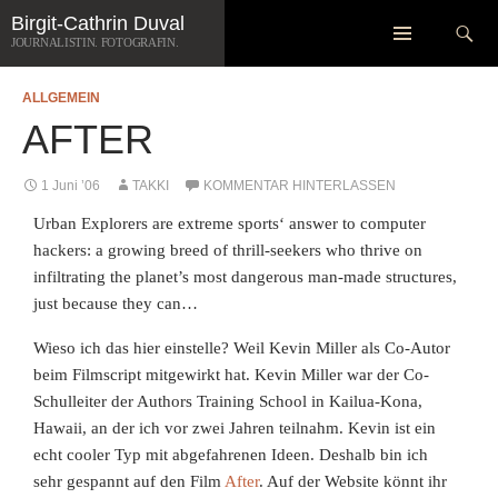
Zum
Suchen
Birgit-Cathrin Duval
Inhalt
JOURNALISTIN. FOTOGRAFIN.
springen
ALLGEMEIN
AFTER
1 Juni ’06
TAKKI
KOMMENTAR HINTERLASSEN
Urban Explorers are extreme sports‘ answer to computer
hackers: a growing breed of thrill-seekers who thrive on
infiltrating the planet’s most dangerous man-made structures,
just because they can…
Wieso ich das hier einstelle? Weil Kevin Miller als Co-Autor
beim Filmscript mitgewirkt hat. Kevin Miller war der Co-
Schulleiter der Authors Training School in Kailua-Kona,
Hawaii, an der ich vor zwei Jahren teilnahm. Kevin ist ein
echt cooler Typ mit abgefahrenen Ideen. Deshalb bin ich
sehr gespannt auf den Film
After
. Auf der Website könnt ihr