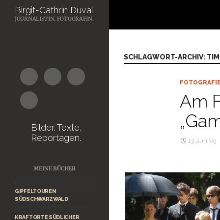
Suchen
Birgit-Cathrin Duval
JOURNALISTIN. FOTOGRAFIN.
Zum
Inhalt
springen
SCHLAGWORT-ARCHIV: TIM
FOTOGRAFI
Am F
„Gam
Bilder. Texte.
Reportagen.
13 Juni ’09
MEINE BÜCHER
GIPFELTOUREN
SÜDSCHWARZWALD
KRAFTORTE SÜDLICHER