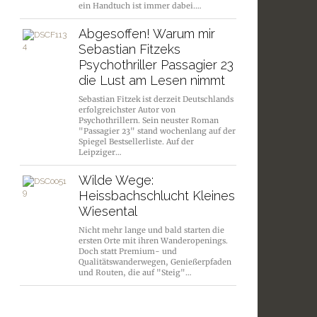
ein Handtuch ist immer dabei.…
Abgesoffen! Warum mir
Sebastian Fitzeks
Psychothriller Passagier 23
die Lust am Lesen nimmt
Sebastian Fitzek ist derzeit Deutschlands
erfolgreichster Autor von
Psychothrillern. Sein neuster Roman
"Passagier 23" stand wochenlang auf der
Spiegel Bestsellerliste. Auf der
Leipziger…
Wilde Wege:
Heissbachschlucht Kleines
Wiesental
Nicht mehr lange und bald starten die
ersten Orte mit ihren Wanderopenings.
Doch statt Premium- und
Qualitätswanderwegen, Genießerpfaden
und Routen, die auf "Steig"…