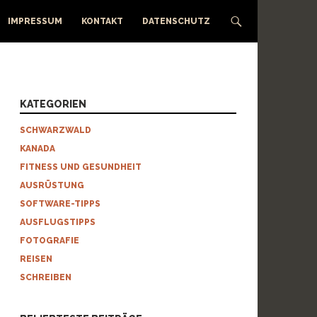
IMPRESSUM
KONTAKT
DATENSCHUTZ
KATEGORIEN
SCHWARZWALD
KANADA
FITNESS UND GESUNDHEIT
AUSRÜSTUNG
SOFTWARE-TIPPS
AUSFLUGSTIPPS
FOTOGRAFIE
REISEN
SCHREIBEN