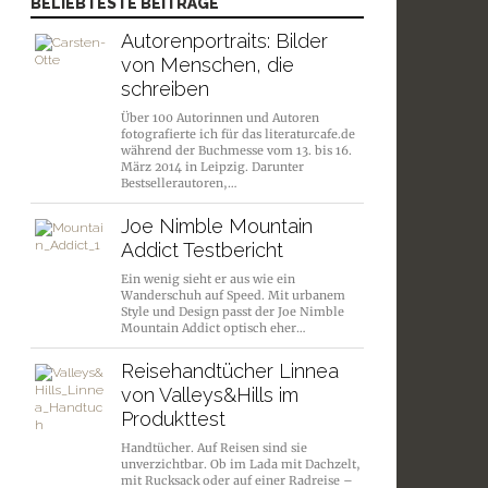
BELIEBTESTE BEITRÄGE
Autorenportraits: Bilder
von Menschen, die
schreiben
Über 100 Autorinnen und Autoren
fotografierte ich für das literaturcafe.de
während der Buchmesse vom 13. bis 16.
März 2014 in Leipzig. Darunter
Bestsellerautoren,…
Joe Nimble Mountain
Addict Testbericht
Ein wenig sieht er aus wie ein
Wanderschuh auf Speed. Mit urbanem
Style und Design passt der Joe Nimble
Mountain Addict optisch eher…
Reisehandtücher Linnea
von Valleys&Hills im
Produkttest
Handtücher. Auf Reisen sind sie
unverzichtbar. Ob im Lada mit Dachzelt,
mit Rucksack oder auf einer Radreise –