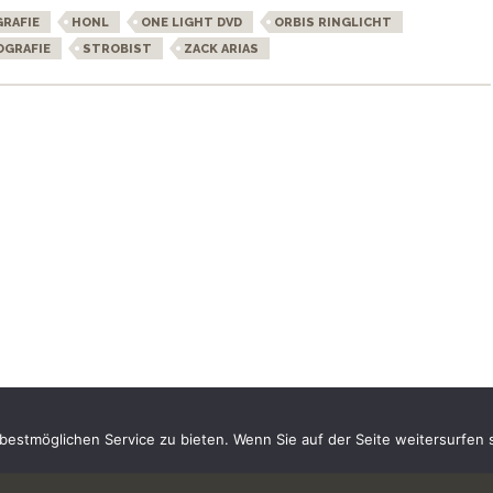
RAFIE
HONL
ONE LIGHT DVD
ORBIS RINGLICHT
OGRAFIE
STROBIST
ZACK ARIAS
estmöglichen Service zu bieten. Wenn Sie auf der Seite weitersurfen