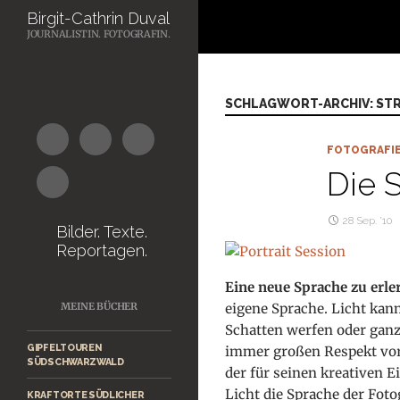
Suchen
Birgit-Cathrin Duval
JOURNALISTIN. FOTOGRAFIN.
Zum
Inhalt
springen
SCHLAGWORT-ARCHIV: ST
FOTOGRAFI
Die 
28 Sep. ’10
Bilder. Texte.
Reportagen.
Eine neue Sprache zu erler
eigene Sprache. Licht kann
MEINE BÜCHER
Schatten werfen oder ganz
GIPFELTOUREN
immer großen Respekt vor 
SÜDSCHWARZWALD
der für seinen kreativen E
Licht die Sprache der Foto
KRAFTORTE SÜDLICHER