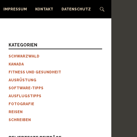
IMPRESSUM
KONTAKT
DATENSCHUTZ
KATEGORIEN
SCHWARZWALD
KANADA
FITNESS UND GESUNDHEIT
AUSRÜSTUNG
SOFTWARE-TIPPS
AUSFLUGSTIPPS
FOTOGRAFIE
REISEN
SCHREIBEN