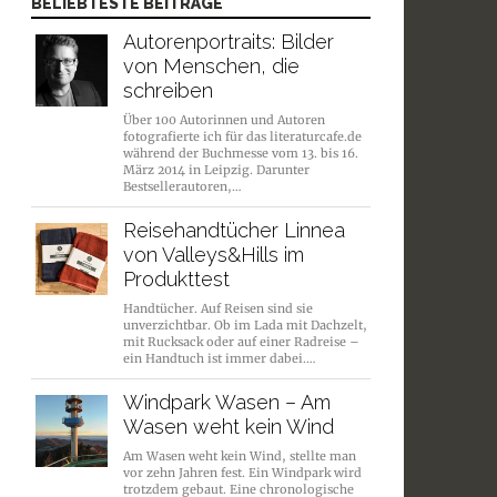
BELIEBTESTE BEITRÄGE
Autorenportraits: Bilder
von Menschen, die
schreiben
Über 100 Autorinnen und Autoren
fotografierte ich für das literaturcafe.de
während der Buchmesse vom 13. bis 16.
März 2014 in Leipzig. Darunter
Bestsellerautoren,…
Reisehandtücher Linnea
von Valleys&Hills im
Produkttest
Handtücher. Auf Reisen sind sie
unverzichtbar. Ob im Lada mit Dachzelt,
mit Rucksack oder auf einer Radreise –
ein Handtuch ist immer dabei.…
Windpark Wasen – Am
Wasen weht kein Wind
Am Wasen weht kein Wind, stellte man
vor zehn Jahren fest. Ein Windpark wird
trotzdem gebaut. Eine chronologische