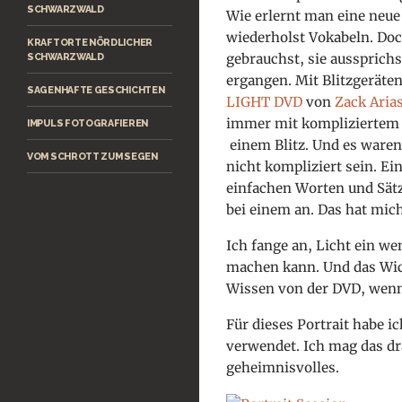
SCHWARZWALD
Wie erlernt man eine neue
wiederholst Vokabeln. Doc
KRAFTORTE NÖRDLICHER
gebrauchst, sie aussprichs
SCHWARZWALD
ergangen. Mit Blitzgeräte
SAGENHAFTE GESCHICHTEN
LIGHT DVD
von
Zack Aria
immer mit kompliziertem L
IMPULS FOTOGRAFIEREN
einem Blitz. Und es waren
VOM SCHROTT ZUM SEGEN
nicht kompliziert sein. Ei
einfachen Worten und Sätz
bei einem an. Das hat mic
Ich fange an, Licht ein we
machen kann. Und das Wich
Wissen von der DVD, wenn 
Für dieses Portrait habe i
verwendet. Ich mag das d
geheimnisvolles.