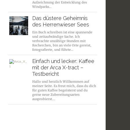
Aufzeichnung der Entwicklung des
Windparks…
Das düstere Geheimnis
des Herrenwieser Sees
Ein Buch schreiben ist eine spannende
und zeitaufwändige Sache. Ich
verbrachte unzählige Stunden mit
Recherchen, bin an viele Orte gereist,
fotografierte, und führte…
Einfach und lecker: Kaffee
mit der Arca X-tract –
Testbericht
Hallo und herzlich Willkommen auf
meiner Seite. Es freut mich, dass du dich
für guten Kaffee begeisterst und du
gerne neue Zubereitungsarten
ausprobierst.…