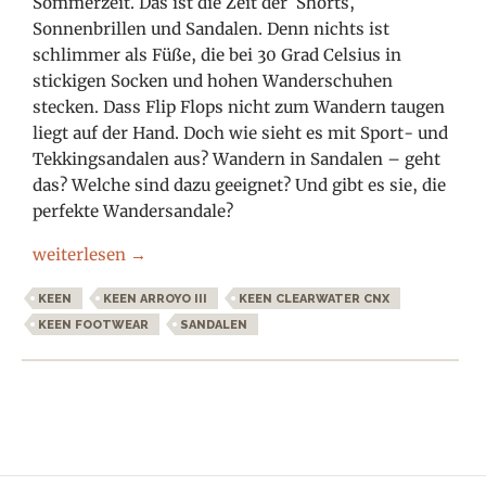
Sommerzeit. Das ist die Zeit der Shorts,
Sonnenbrillen und Sandalen. Denn nichts ist
schlimmer als Füße, die bei 30 Grad Celsius in
stickigen Socken und hohen Wanderschuhen
stecken. Dass Flip Flops nicht zum Wandern taugen
liegt auf der Hand. Doch wie sieht es mit Sport- und
Tekkingsandalen aus? Wandern in Sandalen – geht
das? Welche sind dazu geeignet? Und gibt es sie, die
perfekte Wandersandale?
Wandern in Sandalen
weiterlesen
→
KEEN
KEEN ARROYO III
KEEN CLEARWATER CNX
KEEN FOOTWEAR
SANDALEN