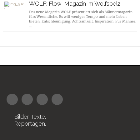
WOLF: Flow-Magazin im Wolfspelz
Das neue Magazin WOLF präsentiert sich als Männermagazin
fürs Wesentliche. Es will weniger Tempo und mehr Leben
bieten. Entschleunigung. Achtsamkeit. Inspiration. Für Männer.
…
Bilder. Texte.
Reportagen.