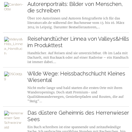
Autorenportraits: Bilder von Menschen,
die schreiben
Über 100 Autorinnen und Autoren fotografierte ich für das
literaturcafe.de während der Buchmesse vom 13. bis 16. März
2014 in Leipzig. Darunter Bestsellerautoren,…
Reisehandtücher Linnea von Valleys&Hills
im Produkttest
Handtücher. Auf Reisen sind sie unverzichtbar. Ob im Lada mit
Dachzelt, mit Rucksack oder auf einer Radreise – ein Handtuch
ist immer dabei.…
Wilde Wege: Heissbachschlucht Kleines
Wiesental
Nicht mehr lange und bald starten die ersten Orte mit ihren
Wanderopenings. Doch statt Premium- und
Qualitätswanderwegen, Genießerpfaden und Routen, die auf
"Steig"…
Das düstere Geheimnis des Herrenwieser
Sees
Ein Buch schreiben ist eine spannende und zeitaufwändige
Sache. Ich verbrachte unzählige Stunden mit Recherchen, bin