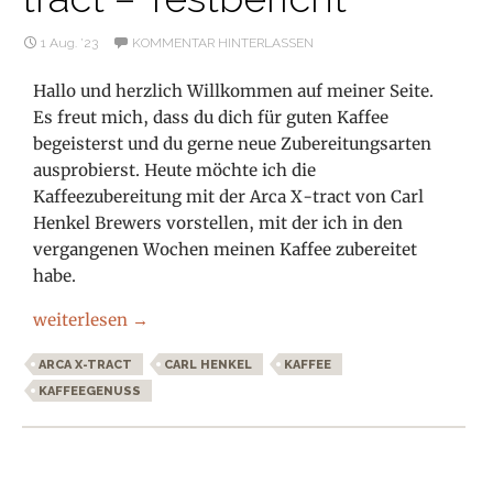
1 Aug. ’23
KOMMENTAR HINTERLASSEN
Hallo und herzlich Willkommen auf meiner Seite.
Es freut mich, dass du dich für guten Kaffee
begeisterst und du gerne neue Zubereitungsarten
ausprobierst. Heute möchte ich die
Kaffeezubereitung mit der Arca X-tract von Carl
Henkel Brewers vorstellen, mit der ich in den
vergangenen Wochen meinen Kaffee zubereitet
habe.
Einfach und lecker: Kaffee mit der Arca X-tract – Testbe
weiterlesen
→
ARCA X-TRACT
CARL HENKEL
KAFFEE
KAFFEEGENUSS