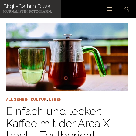
Zum
Suchen
Birgit-Cathrin Duval
Inhalt
SCHLAGWORT-ARCHIV: ARCA X-TRACT
JOURNALISTIN. FOTOGRAFIN.
springen
ALLGEMEIN
,
KULTUR
,
LEBEN
Einfach und lecker:
Kaffee mit der Arca X-
tract – Testbericht