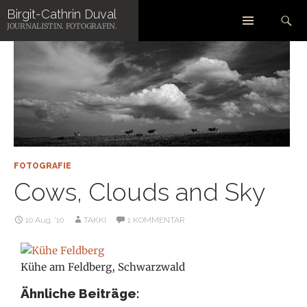
Zum
Suchen
Birgit-Cathrin Duval
Inhalt
JOURNALISTIN. FOTOGRAFIN.
springen
FOTOGRAFIE
Cows, Clouds and Sky
10 Aug. ’10
TAKKI
1 KOMMENTAR
Kühe am Feldberg, Schwarzwald
Ähnliche Beiträge: