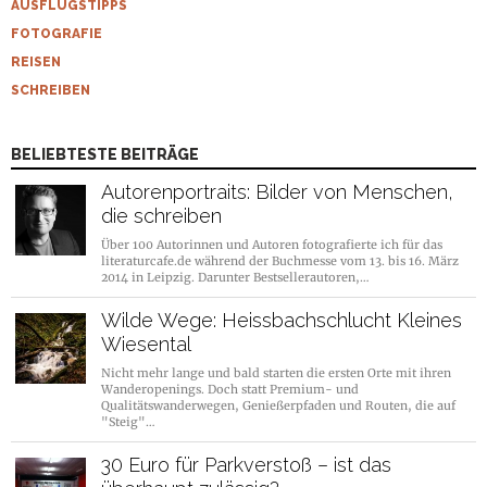
AUSFLUGSTIPPS
FOTOGRAFIE
REISEN
SCHREIBEN
BELIEBTESTE BEITRÄGE
Autorenportraits: Bilder von Menschen,
die schreiben
Über 100 Autorinnen und Autoren fotografierte ich für das
literaturcafe.de während der Buchmesse vom 13. bis 16. März
2014 in Leipzig. Darunter Bestsellerautoren,…
Wilde Wege: Heissbachschlucht Kleines
Wiesental
Nicht mehr lange und bald starten die ersten Orte mit ihren
Wanderopenings. Doch statt Premium- und
Qualitätswanderwegen, Genießerpfaden und Routen, die auf
"Steig"…
30 Euro für Parkverstoß – ist das