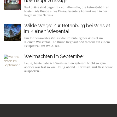
überhaupt zulässig?
Parkplätze sind begehrt - vor allem die, die keine Gebühren
kosten. Als Kunde eines Einkaufscenters kommt man in der
Regel in den Genuss…
Wilde Wege: Zur Rotenburg bei Wieslet
im Kleinen Wiesental
Ein lohnenswertes Ziel ist die Rotenburg bei Wieslet im
Kleinen Wiesental. Die Ruine liegt auf 600 Metern auf einem
Felsplateau im Wald. Bis…
Weihnachten im September
Leute, heute habe ich Weihnachten gefeiert. Nicht so ganz,
aber es war fast so wie Heilig Abend - ihr wisst, mit Geschenke
auspacken…