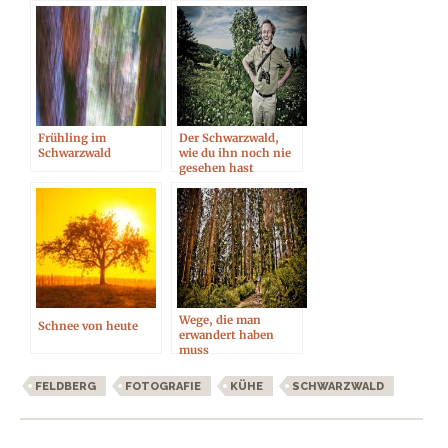
Frühling im
Der Schwarzwald,
Schwarzwald
wie du ihn noch nie
gesehen hast
Wege, die man
Schnee von heute
erwandert haben
muss
FELDBERG
FOTOGRAFIE
KÜHE
SCHWARZWALD