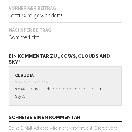
Beitragsnavigation
VORHERIGER BEITRAG
Jetzt wird gewandert!
NÄCHSTER BEITRAG
Sommerlicht
EIN KOMMENTAR ZU „COWS, CLOUDS AND
SKY“
CLAUDIA
10 AUG. ’10 UM 21:16 UHR
wow – das ist ein obercooles bild – ober-
stylo!!!!
SCHREIBE EINEN KOMMENTAR
Deine E-Mail-Adresse wird nicht veröffentlicht.
Erforderliche