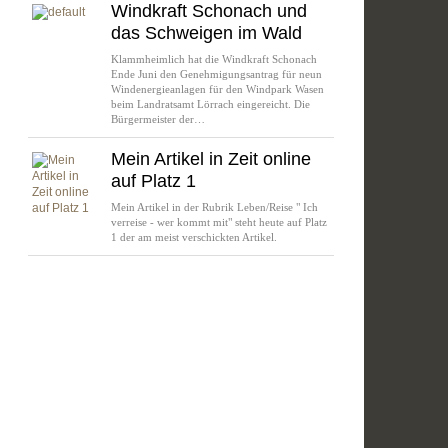
Windkraft Schonach und
das Schweigen im Wald
Klammheimlich hat die Windkraft Schonach
Ende Juni den Genehmigungsantrag für neun
Windenergieanlagen für den Windpark Wasen
beim Landratsamt Lörrach eingereicht. Die
Bürgermeister der…
Mein Artikel in Zeit online
auf Platz 1
Mein Artikel in der Rubrik Leben/Reise " Ich
verreise - wer kommt mit" steht heute auf Platz
1 der am meist verschickten Artikel.