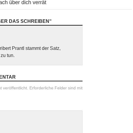
ch über dich verrät
BER DAS SCHREIBEN“
bert Prantl stammt der Satz,
zu tun.
MENTAR
 veröffentlicht.
Erforderliche Felder sind mit