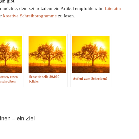
gen gibt.
en möchte, dem sei trotzdem ein Artikel empfohlen: Im
Literatur-
er
kreative Schreibprogramme
zu lesen.
euer, einen
Sensationelle 80.000
Aufruf zum Schreiben!
 schreiben
Klicks !
on
inen – ein Ziel