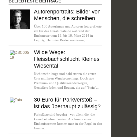
BELIEBTESTE BEITRÄGE
Autorenportraits: Bilder von
Menschen, die schreiben
Über 100 Autorinnen und Autoren fotografierte
ich für das literaturcafe.de während der
Buchmesse vom 13. bis 16. März 2014 in
Leipzig. Darunter Bestsellerautoren,…
Wilde Wege:
Heissbachschlucht Kleines
Wiesental
Nicht mehr lange und bald starten die ersten
Orte mit ihren Wanderopenings. Doch statt
Premium- und Qualitätswanderwegen,
Genießerpfaden und Routen, die auf "Steig"…
30 Euro für Parkverstoß –
ist das überhaupt zulässig?
Parkplätze sind begehrt - vor allem die, die
keine Gebühren kosten. Als Kunde eines
Einkaufscenters kommt man in der Regel in den
Genuss…