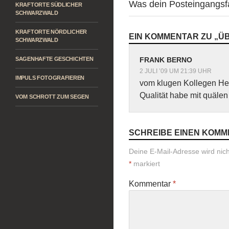
Was dein Posteingangsfa
KRAFTORTE SÜDLICHER
SCHWARZWALD
KRAFTORTE NÖRDLICHER
EIN KOMMENTAR ZU „Ü
SCHWARZWALD
SAGENHAFTE GESCHICHTEN
FRANK BERNO
2 JULI ’09 UM 21:39 UHR
IMPULS FOTOGRAFIEREN
vom klugen Kollegen Heri
Qualität habe mit quälen 
VOM SCHROTT ZUM SEGEN
SCHREIBE EINEN KOM
Deine E-Mail-Adresse wird nicht
*
markiert
Kommentar
*