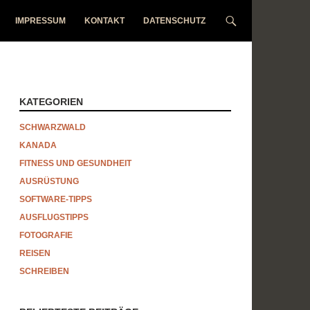
IMPRESSUM
KONTAKT
DATENSCHUTZ
KATEGORIEN
SCHWARZWALD
KANADA
FITNESS UND GESUNDHEIT
AUSRÜSTUNG
SOFTWARE-TIPPS
AUSFLUGSTIPPS
FOTOGRAFIE
REISEN
SCHREIBEN