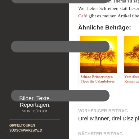
was es zu diesem Thema
zu sa
Wer lieber Schreiben statt Les
Café
gibt es meinen Artikel üb
Ähnliche Beiträge:
Schöne Erinnerungen –
Vom Abent
Tipps für Urlaubsfotos
Roman zu
Bilder. Texte.
Reportagen.
Beitragsnavigati
VORHERIGER BEITRAG
MEINE BÜCHER
Drei Männer, drei Diszipl
GIPFELTOUREN
SÜDSCHWARZWALD
NÄCHSTER BEITRAG