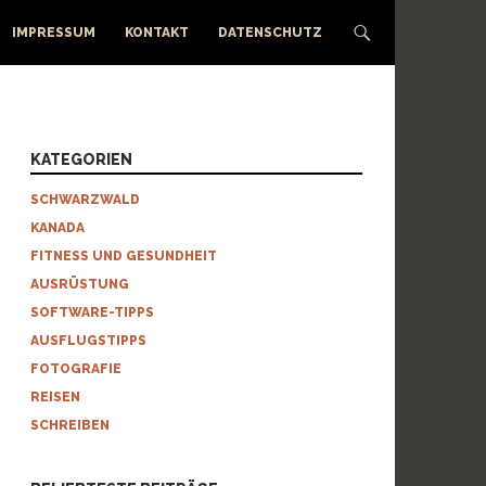
IMPRESSUM
KONTAKT
DATENSCHUTZ
KATEGORIEN
SCHWARZWALD
KANADA
FITNESS UND GESUNDHEIT
AUSRÜSTUNG
SOFTWARE-TIPPS
AUSFLUGSTIPPS
FOTOGRAFIE
REISEN
SCHREIBEN