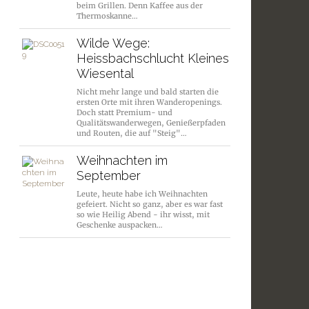
beim Grillen. Denn Kaffee aus der
Thermoskanne…
Wilde Wege:
Heissbachschlucht Kleines
Wiesental
Nicht mehr lange und bald starten die
ersten Orte mit ihren Wanderopenings.
Doch statt Premium- und
Qualitätswanderwegen, Genießerpfaden
und Routen, die auf "Steig"…
Weihnachten im
September
Leute, heute habe ich Weihnachten
gefeiert. Nicht so ganz, aber es war fast
so wie Heilig Abend - ihr wisst, mit
Geschenke auspacken…