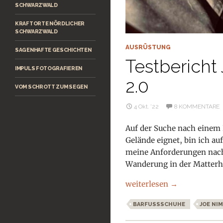
SCHWARZWALD
KRAFTORTE NÖRDLICHER
SCHWARZWALD
AUSRÜSTUNG
SAGENHAFTE GESCHICHTEN
Testberich
IMPULS FOTOGRAFIEREN
2.0
VOM SCHROTT ZUM SEGEN
4 Okt. ’22
8 KOMMENTARE
Auf der Suche nach einem
Gelände eignet, bin ich au
meine Anforderungen nach
Wanderung in der Matterho
Testbericht Joe Nimble W
weiterlesen
→
BARFUSSSCHUHE
JOE NI