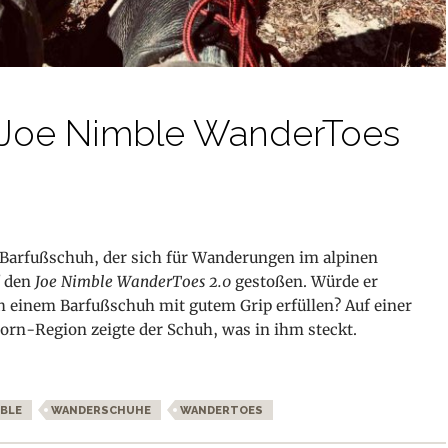
t Joe Nimble WanderToes
 Barfußschuh, der sich für Wanderungen im alpinen
f den
Joe Nimble WanderToes 2.0
gestoßen. Würde er
 einem Barfußschuh mit gutem Grip erfüllen? Auf einer
rn-Region zeigte der Schuh, was in ihm steckt.
anderToes 2.0
MBLE
WANDERSCHUHE
WANDERTOES