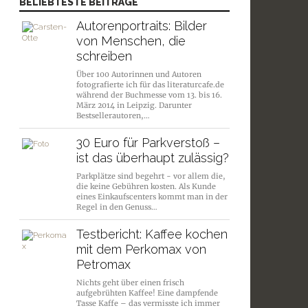
BELIEBTESTE BEITRÄGE
Autorenportraits: Bilder
von Menschen, die
schreiben
Über 100 Autorinnen und Autoren
fotografierte ich für das literaturcafe.de
während der Buchmesse vom 13. bis 16.
März 2014 in Leipzig. Darunter
Bestsellerautoren,…
30 Euro für Parkverstoß –
ist das überhaupt zulässig?
Parkplätze sind begehrt - vor allem die,
die keine Gebühren kosten. Als Kunde
eines Einkaufscenters kommt man in der
Regel in den Genuss…
Testbericht: Kaffee kochen
mit dem Perkomax von
Petromax
Nichts geht über einen frisch
aufgebrühten Kaffee! Eine dampfende
Tasse Kaffe – das vermisste ich immer