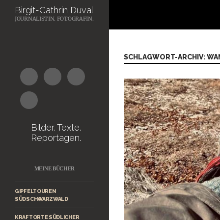
Suchen
Birgit-Cathrin Duval
JOURNALISTIN. FOTOGRAFIN.
Zum
Inhalt
springen
SCHLAGWORT-ARCHIV: W
Bilder. Texte.
Reportagen.
MEINE BÜCHER
GIPFELTOUREN
SÜDSCHWARZWALD
KRAFTORTE SÜDLICHER