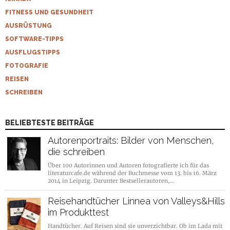
FITNESS UND GESUNDHEIT
AUSRÜSTUNG
SOFTWARE-TIPPS
AUSFLUGSTIPPS
FOTOGRAFIE
REISEN
SCHREIBEN
BELIEBTESTE BEITRÄGE
Autorenportraits: Bilder von Menschen,
die schreiben
Über 100 Autorinnen und Autoren fotografierte ich für das
literaturcafe.de während der Buchmesse vom 13. bis 16. März
2014 in Leipzig. Darunter Bestsellerautoren,…
Reisehandtücher Linnea von Valleys&Hills
im Produkttest
Handtücher. Auf Reisen sind sie unverzichtbar. Ob im Lada mit