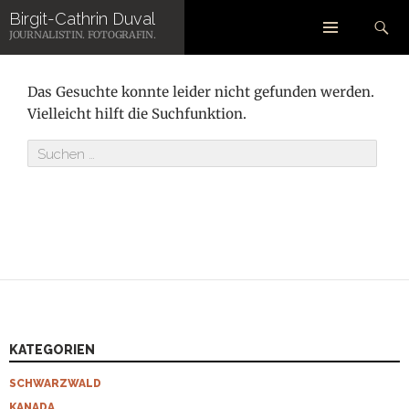
Zum
Suchen
Birgit-Cathrin Duval
Inhalt
NICHTS GEFUNDEN
JOURNALISTIN. FOTOGRAFIN.
springen
Das Gesuchte konnte leider nicht gefunden werden.
Vielleicht hilft die Suchfunktion.
Suchen
nach:
KATEGORIEN
SCHWARZWALD
KANADA