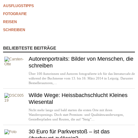
AUSFLUGSTIPPS
FOTOGRAFIE
REISEN
SCHREIBEN
BELIEBTESTE BEITRÄGE
Autorenportraits: Bilder von Menschen, die
schreiben
Über 100 Autorinnen und Autoren fotografierte ich für das literaturcafe.de
während der Buchmesse vom 13. bis 16. März 2014 in Leipzig. Darunter
Bestsellerautoren,…
Wilde Wege: Heissbachschlucht Kleines
Wiesental
Nicht mehr lange und bald starten die ersten Orte mit ihren
Wanderopenings. Doch statt Premium- und Qualitätswanderwegen,
Genießerpfaden und Routen, die auf "Steig"…
30 Euro für Parkverstoß – ist das