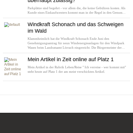
überhaupt zulässig?
Parkplätze sind begehrt - vor allem die, die keine Gebühren kosten. Als
Kunde eines Einkaufscenters kommt man in der Regel in den Genuss…
Windkraft Schonach und das Schweigen
im Wald
Klammheimlich hat die Windkraft Schonach Ende Juni den
Genehmigungsantrag für neun Windenergieanlagen für den Windpark
Wasen beim Landratsamt Lörrach eingereicht. Die Bürgermeister der…
Mein Artikel in Zeit online auf Platz 1
Mein Artikel in der Rubrik Leben/Reise " Ich verreise - wer kommt mit"
steht heute auf Platz 1 der am meist verschickten Artikel.