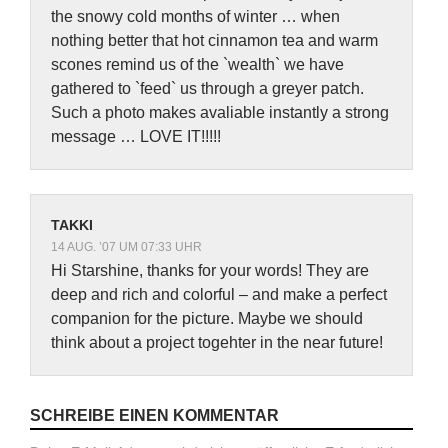
the snowy cold months of winter … when
nothing better that hot cinnamon tea and warm
scones remind us of the `wealth` we have
gathered to `feed` us through a greyer patch.
Such a photo makes avaliable instantly a strong
message … LOVE IT!!!!!
TAKKI
14 AUG. ’07 UM 07:33 UHR
Hi Starshine, thanks for your words! They are
deep and rich and colorful – and make a perfect
companion for the picture. Maybe we should
think about a project togehter in the near future!
SCHREIBE EINEN KOMMENTAR