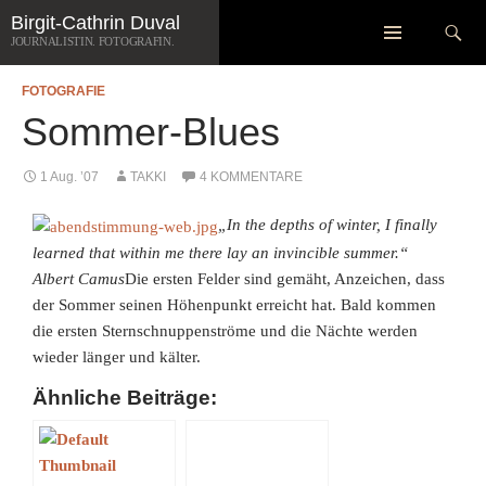
Zum
Suchen
Birgit-Cathrin Duval
Inhalt
JOURNALISTIN. FOTOGRAFIN.
springen
FOTOGRAFIE
Sommer-Blues
1 Aug. ’07
TAKKI
4 KOMMENTARE
„In the depths of winter, I finally
learned that within me there lay an invincible summer.“
Albert Camus
Die ersten Felder sind gemäht, Anzeichen, dass
der Sommer seinen Höhenpunkt erreicht hat. Bald kommen
die ersten Sternschnuppenströme und die Nächte werden
wieder länger und kälter.
Ähnliche Beiträge: