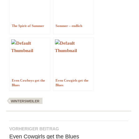
The Spirit of Summer
Sommer – endlich
Even Cowboys get the
Even Cowgirls get the
Blues
Blues
WINTERSWEILER
Beitragsnavigation
VORHERIGER BEITRAG
Even Cowgirls get the Blues