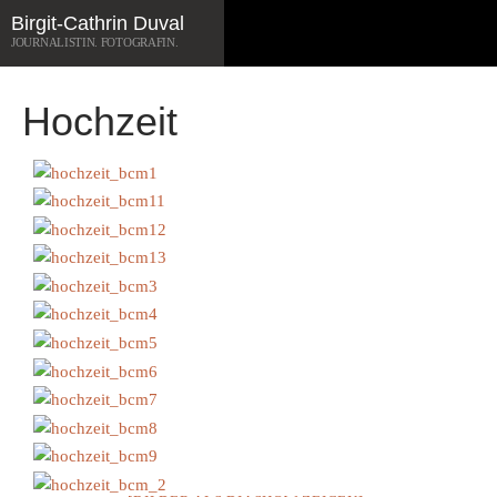
Zum
Suchen
Birgit-Cathrin Duval
Inhalt
JOURNALISTIN. FOTOGRAFIN.
springen
Hochzeit